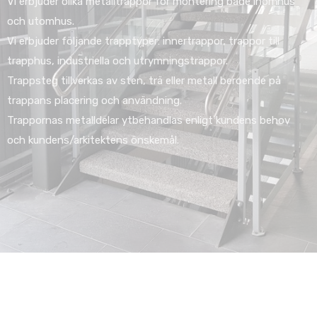
Vi erbjuder olika metalltrappor för montering både inomhus
och utomhus.
Vi erbjuder följande trapptyper: innertrappor, trappor till
trapphus, industriella och utrymningstrappor.
Trappsteg tillverkas av sten, trä eller metall beroende på
trappans placering och användning.
Trappornas metalldelar ytbehandlas enligt kundens behov
och kundens/arkitektens önskemål.