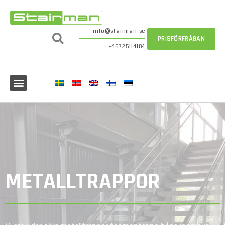
info@stairman.se
PRISFÖRFRÅGAN
+46725114184
METALLTRAPPOR