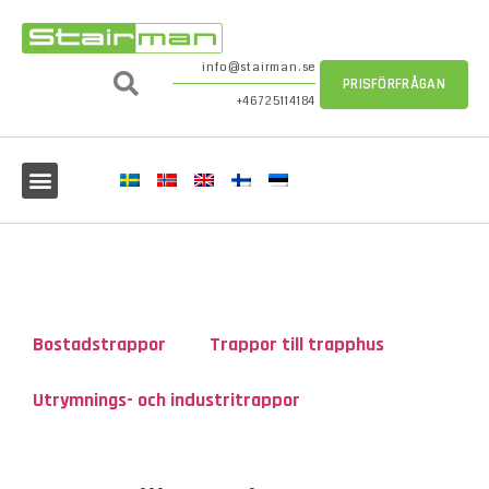
info@stairman.se
PRISFÖRFRÅGAN
+46725114184
Bostadstrappor
Trappor till trapphus
Utrymnings- och industritrappor