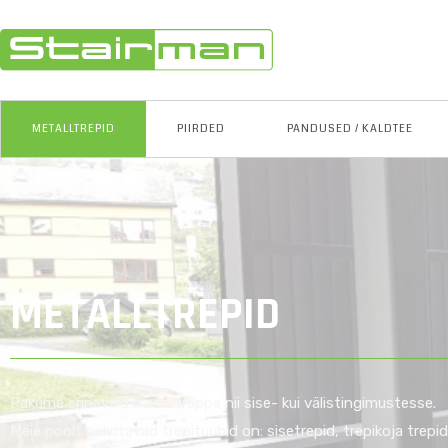
METALLTREPID
PIIRDED
PANDUSED / KALDTEE
METALLTREPID
Pakume erinevaid metalltreppe nii sise- kui välistingimustesse.
Meie poolt pakutavad trepitüübid on: sisetrepid, trepikoja trepid