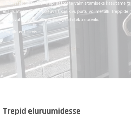
evakuatsioonitrepid. Trepi astmete valmistamiseks kasutame tr
ekspluatatsioonist sõltuvalt kas kivi, puitu või metalli. Treppide
vastavalt vajadusele või kliendi/arhitekti soovile.
Paigaldus tellimisel.
Trepid eluruumidesse