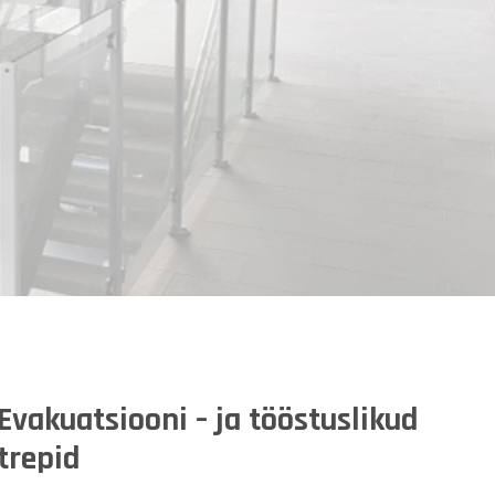
Evakuatsiooni – ja tööstuslikud
trepid