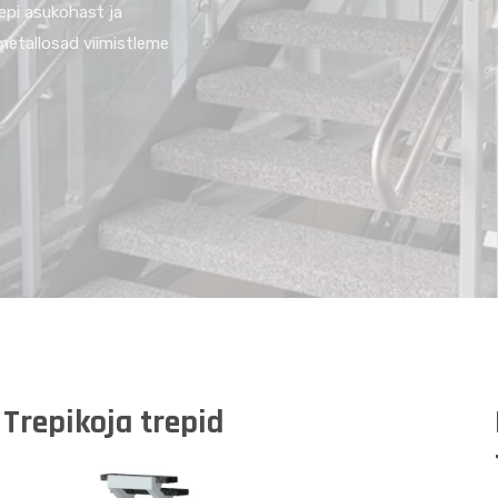
epi asukohast ja
 metallosad viimistleme
Trepikoja trepid