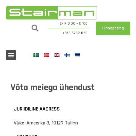
E- R 8:00 - 17:00
Hinnapäring
+372 6732 680
Võta meiega ühendust
JURIIDILINE AADRESS
Väike-Ameerika 8, 10129 Tallinn