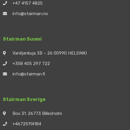
+47 4157 4825
info@stairman.no
Stairman Suomi
Vaniljankuja 3B – 26 00990 HELSINKI
+358 405 297 722
info@stairman.fi
Stairman Sverige
Box 31. 26773 Billesholm
+46725114184