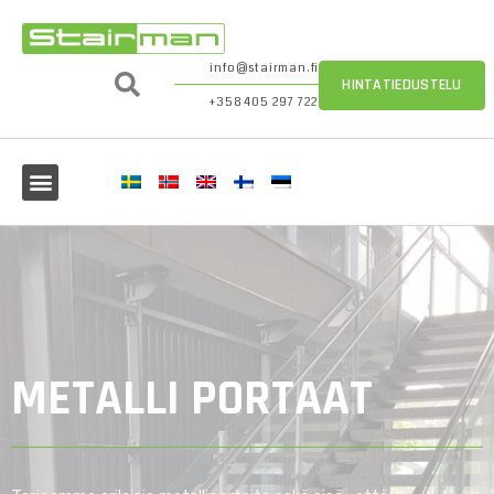
info@stairman.fi
HINTATIEDUSTELU
+358 405 297 722
METALLI PORTAAT