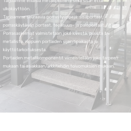
Tarjoamme erilaisia metalliportaita sekä sisä- että
ulkokäyttöön.
Tarjoamme seuraavia porrastyyppejä: sisäportaat,
porraskäytävän portaat, teollisuus- ja paloportaat.
Porrasaskelmat valmistetaan joko kivestä, puusta tai
metallista, riippuen portaiden sijaintipaikasta ja
käyttötarkoituksesta.
Portaiden metallikomponentit viimeistellään joko tarpeen
mukaan tai asiakkaan/arkkitehdin toivomuksien mukaan.