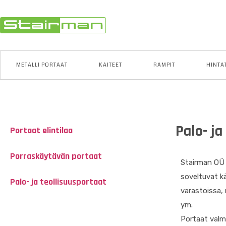
METALLI PORTAAT
KAITEET
RAMPIT
HINTA
Palo- ja
Portaat elintilaa
Porraskäytävän portaat
Stairman OÜ v
soveltuvat k
Palo- ja teollisuusportaat
varastoissa, 
ym.
Portaat valmi