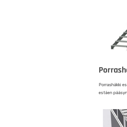
Porrash
Porrashäkki es
estäen pääsyn 