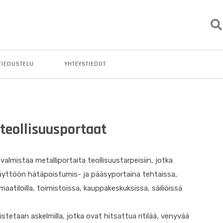
TIEDUSTELU
YHTEYSTIEDOT
 teollisuusportaat
almistaa metalliportaita teollisuustarpeisiin, jotka
äyttöön hätäpoistumis- ja pääsyportaina tehtaissa,
maatiloilla, toimistoissa, kauppakeskuksissa, säiliöissä
stetaan askelmilla, jotka ovat hitsattua ritilää, venyvää