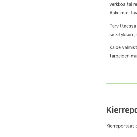
verkkoa tai re
Askelmat tava
Tarvittaessa
sinkityksen j
Kaide valmis
tarpeiden mu
Kierrep
Kierreportaat 