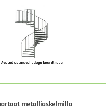
Avatud astmevahedega keerdtrepp
portaat metalliaskelmilla