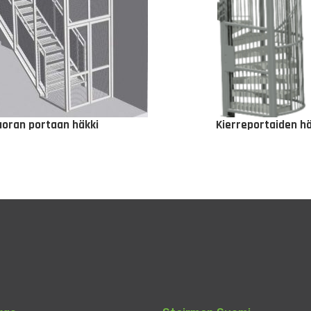
uoran portaan häkki
Kierreportaiden hä