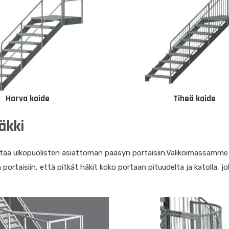
Harva kaide
Tiheä kaide
äkki
tää ulkopuolisten asiattoman pääsyn portaisiin.Valikoimassamme o
portaisiin, että pitkät häkit koko portaan pituudelta ja katolla, j