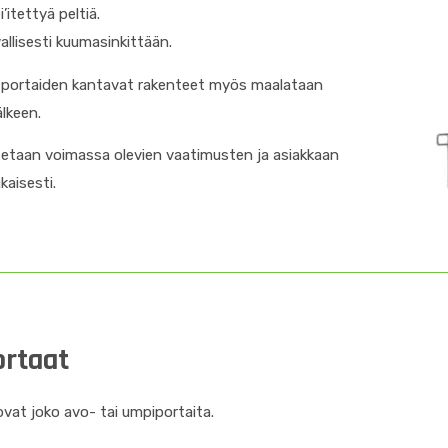
i’itettyä peltiä.
llisesti kuumasinkittään.
 portaiden kantavat rakenteet myös maalataan
älkeen.
tetaan voimassa olevien vaatimusten ja asiakkaan
kaisesti.
ortaat
ovat joko avo- tai umpiportaita.