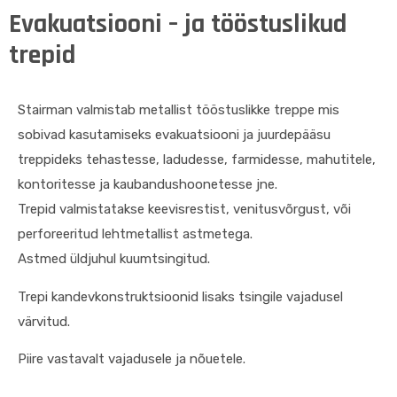
Evakuatsiooni – ja tööstuslikud
trepid
Stairman valmistab metallist tööstuslikke treppe mis
sobivad kasutamiseks evakuatsiooni ja juurdepääsu
treppideks tehastesse, ladudesse, farmidesse, mahutitele,
kontoritesse ja kaubandushoonetesse jne.
Trepid valmistatakse keevisrestist, venitusvõrgust, või
perforeeritud lehtmetallist astmetega.
Astmed üldjuhul kuumtsingitud.
Trepi kandevkonstruktsioonid lisaks tsingile vajadusel
värvitud.
Piire vastavalt vajadusele ja nõuetele.