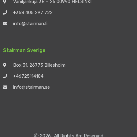
Vaniljankuja 3B – 26 00990 HELSINKI
+358 405 297 722
info@stairman.fi
Stairman Sverige
Box 31. 26773 Billesholm
+46725114184
info@stairman.se
Ⓒ 2026- All Rights Are Reserved