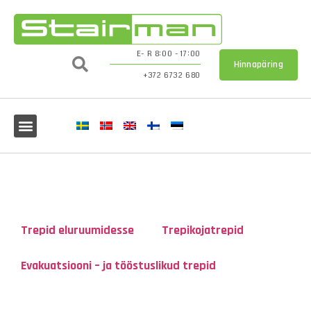
E- R 8:00 - 17:00
Hinnapäring
+372 6732 680
Trepid eluruumidesse
Trepikojatrepid
Evakuatsiooni – ja tööstuslikud trepid