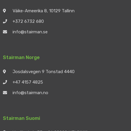
Väike-Ameerika 8, 10129 Tallinn
+372 6732 680
info@stairman.se
Stairman Norge
Josdalsvegen 9 Tonstad 4440
+47 4157 4825
info@stairman.no
Stairman Suomi