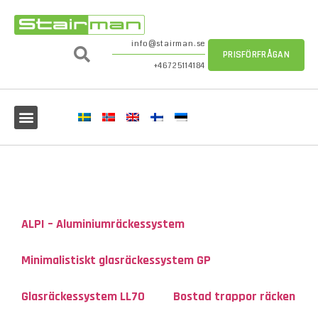
info@stairman.se
PRISFÖRFRÅGAN
+46725114184
ALPI – Aluminiumräckessystem
Minimalistiskt glasräckessystem GP
Glasräckessystem LL70
Bostad trappor räcken