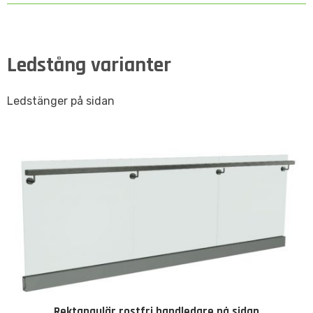
Ledstång varianter
Ledstänger på sidan
Rektangulär rostfri handledare på sidan