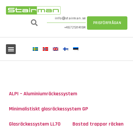
info@stairman.se
PRISFÖRFRÅGAN
+46725114184
ALPI – Aluminiumräckessystem
Minimalistiskt glasräckessystem GP
Glasräckessystem LL70
Bostad trappor räcken