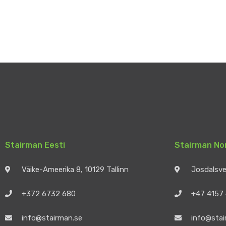
Stairman Eesti
Stairman No
Väike-Ameerika 8, 10129 Tallinn
Josdalsv
+372 6732 680
+47 4157
info@stairman.se
info@stai