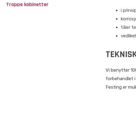
Trappe kabinetter
i prins
korros
tåler t
vedlike
TEKNISK
Vi benytter 10
forbehandlet i
Festing er mu