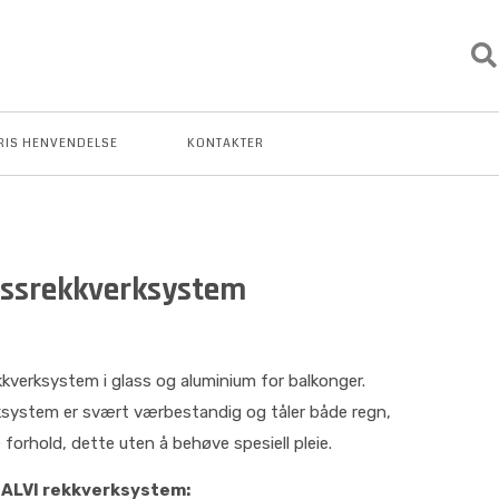
RIS HENVENDELSE
KONTAKTER
assrekkverksystem
kkverksystem i glass og aluminium for balkonger.
ksystem er svært værbestandig og tåler både regn,
forhold, dette uten å behøve spesiell pleie.
 ALVI rekkverksystem: