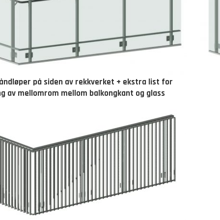
åndløper på siden av rekkverket + ekstra list for
ng av mellomrom mellom balkongkant og glass