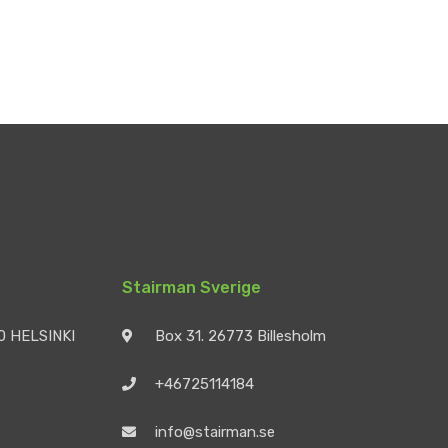
Stairman Sverige
90 HELSINKI
Box 31. 26773 Billesholm
+46725114184
info@stairman.se