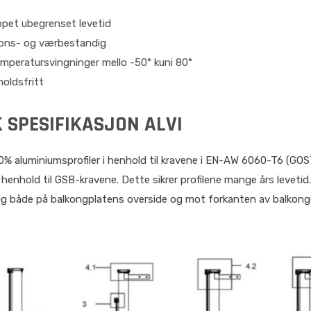
ippet ubegrenset levetid
jons- og værbestandig
emperatursvingninger mello -50° kuni 80°
holdsfritt
 SPESIFIKASJON ALVI
0% aluminiumsprofiler i henhold til kravene i EN-AW 6060-T6 (GO
 henhold til GSB-kravene. Dette sikrer profilene mange års levetid.
lig både på balkongplatens overside og mot forkanten av balkong