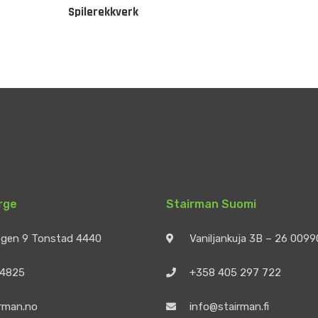
Spilerekkverk
rge
Stairman Suomi
egen 9 Tonstad 4440
Vaniljankuja 3B – 26 009
 4825
+358 405 297 722
rman.no
info@stairman.fi