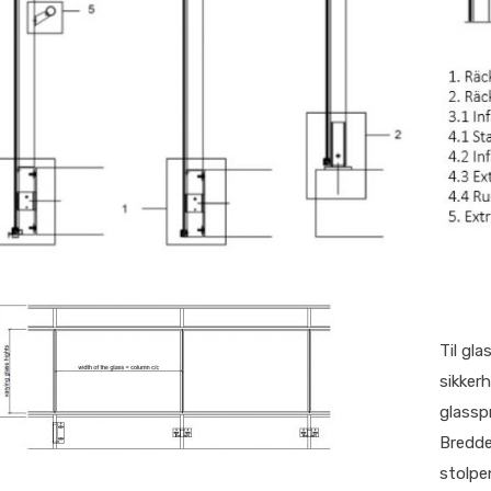
Til gla
sikker
glasspr
Bredde
stolpe