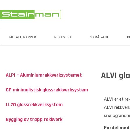
METALLTRAPPER
REKKVERK
SKRÅBANE
P
ALVI gl
ALPI – Aluminiumrekkverksystemet
GP minimalistisk glassrekkverksystem
ALVI er et re
LL70 glassrekkverksystem
ALVI rekkver
snø og andre 
Bygging av trapp rekkverk
Fordel med