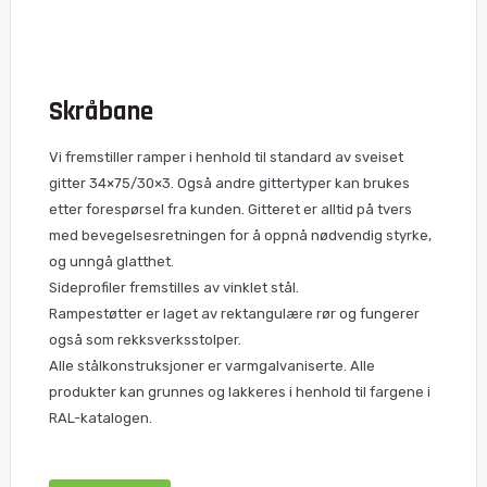
Skråbane
Vi fremstiller ramper i henhold til standard av sveiset
gitter 34×75/30×3. Også andre gittertyper kan brukes
etter forespørsel fra kunden. Gitteret er alltid på tvers
med bevegelsesretningen for å oppnå nødvendig styrke,
og unngå glatthet.
Sideprofiler fremstilles av vinklet stål.
Rampestøtter er laget av rektangulære rør og fungerer
også som rekksverksstolper.
Alle stålkonstruksjoner er varmgalvaniserte. Alle
produkter kan grunnes og lakkeres i henhold til fargene i
RAL-katalogen.