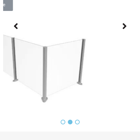
inneholder ingen metalldeler og er rustsikkert og vannfast.
Les videre