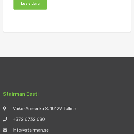
Les videre
Stairman Eesti
Väike-Ameerika 8, 10129 Tallinn
+372 6732 680
info@stairman.se