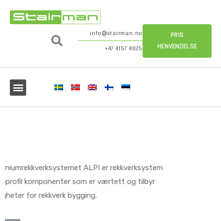
info@stairman.no
PRIS
HENVENDELSE
+47 4157 4825
GP minimalistisk
glassrekkverksystem
GP glassrekkverksystem er et minimalistisk system uten
stolper, egnet både for innendørs og utendørs bruk. Det