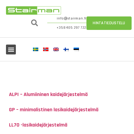
info@stairman.fi
HINTATIEDUSTELU
+358 405 297 722
ALPI – Alumiininen kaidejärjestelmä
GP – minimalistinen lasikaidejärjestelmä
LL70 -lasikaidejärjestelmä