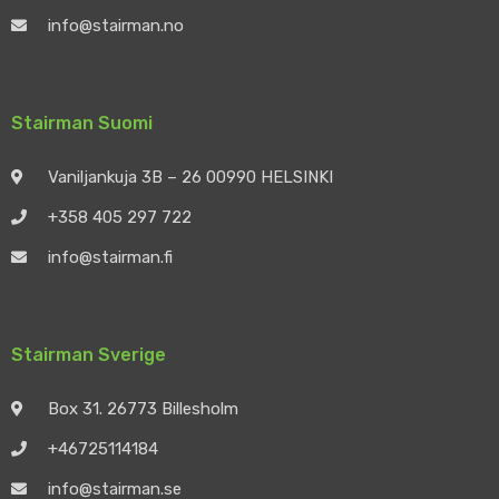
info@stairman.no
Stairman Suomi
Vaniljankuja 3B – 26 00990 HELSINKI
+358 405 297 722
info@stairman.fi
Stairman Sverige
Box 31. 26773 Billesholm
+46725114184
info@stairman.se